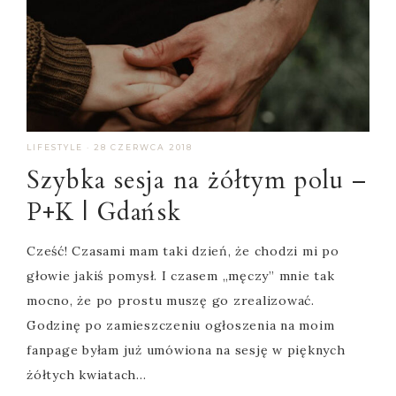
LIFESTYLE
·
28 CZERWCA 2018
Szybka sesja na żółtym polu –
P+K | Gdańsk
Cześć! Czasami mam taki dzień, że chodzi mi po
głowie jakiś pomysł. I czasem „męczy” mnie tak
mocno, że po prostu muszę go zrealizować.
Godzinę po zamieszczeniu ogłoszenia na moim
fanpage byłam już umówiona na sesję w pięknych
żółtych kwiatach…