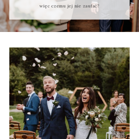
więc czemu jej nie zaufać?