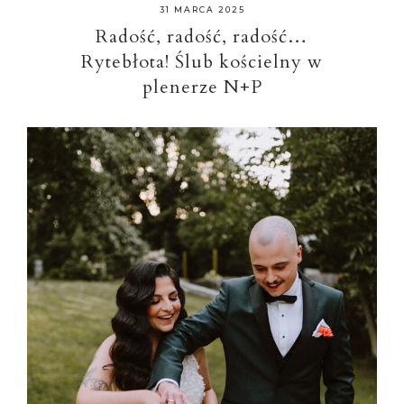
31 MARCA 2025
Radość, radość, radość…
Rytebłota! Ślub kościelny w
plenerze N+P