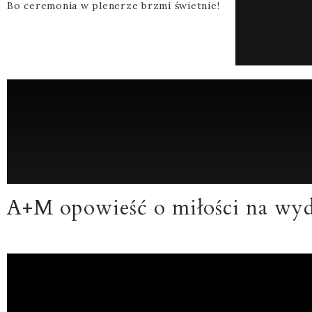
Bo ceremonia w plenerze brzmi świetnie!
A+M opowieść o miłości na wy