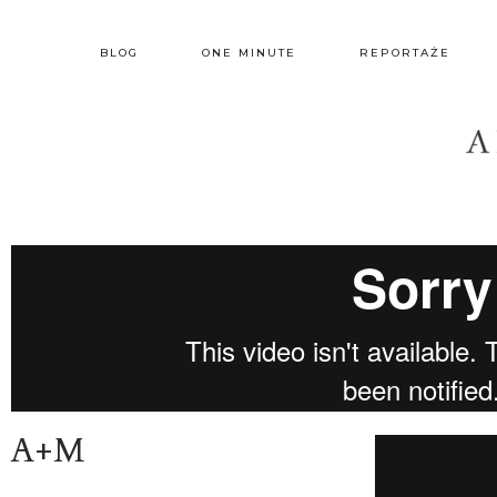
Skip
Skip
to
to
BLOG
ONE MINUTE
REPORTAŻE
main
footer
content
A+M