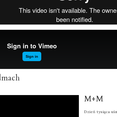
dmach
M+M
Dzień tysiąca uś